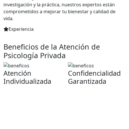
investigación y la práctica, nuestros expertos están
comprometidos a mejorar tu bienestar y calidad de
vida.
Experiencia
Atención Integral y Personalizada
Beneficios de la Atención de
Psicología Privada
Atención
Confidencialidad
Individualizada
Garantizada
Nuestros psicólogos
Garantizamos la
privados te ofrecen una
privacidad y
atención personalizada,
confidencialidad de todas
adaptada a tus
las consultas,
necesidades y objetivos
brindándote un espacio
específicos.
seguro para expresar tus