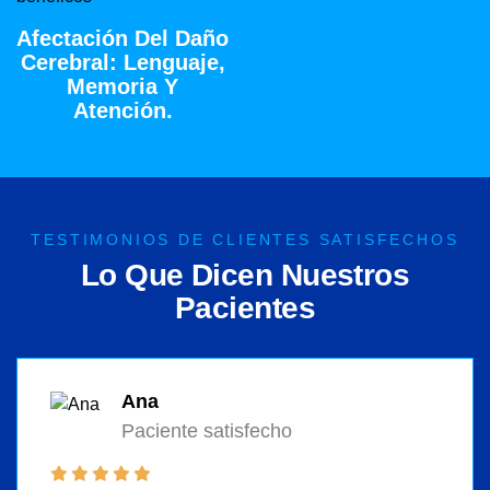
Afectación Del Daño
Cerebral: Lenguaje,
Memoria Y
Atención.
TESTIMONIOS DE CLIENTES SATISFECHOS
L
o
Q
u
e
D
i
c
e
n
N
u
e
s
t
r
o
s
P
a
c
i
e
n
t
e
s
Ana
Paciente satisfecho