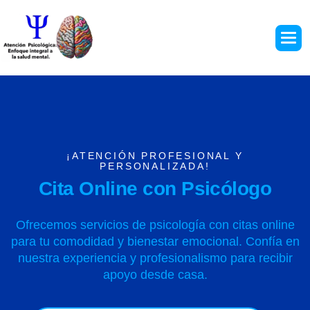
¡ATENCIÓN PROFESIONAL Y
PERSONALIZADA!
C
i
t
a
O
n
l
i
n
e
c
o
n
P
s
i
c
ó
l
o
g
o
Ofrecemos servicios de psicología con citas online
para tu comodidad y bienestar emocional. Confía en
nuestra experiencia y profesionalismo para recibir
apoyo desde casa.