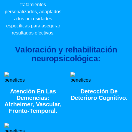
tratamientos
personalizados, adaptados
a tus necesidades
específicas para asegurar
resultados efectivos.
V
a
l
o
r
a
c
i
ó
n
y
r
e
h
a
b
i
l
i
t
a
c
i
ó
n
n
e
u
r
o
p
s
i
c
o
l
ó
g
i
c
a
:
Atención En Las
Detección De
Demencias:
Deterioro Cognitivo.
Alzheimer, Vascular,
Fronto-Temporal.