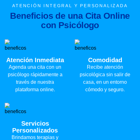
ATENCIÓN INTEGRAL Y PERSONALIZADA
B
e
n
e
f
i
c
i
o
s
d
e
u
n
a
C
i
t
a
O
n
l
i
n
e
c
o
n
P
s
i
c
ó
l
o
g
o
Atención Inmediata
Comodidad
Agenda una cita con un
Recibe atención
psicólogo rápidamente a
psicológica sin salir de
través de nuestra
casa, en un entorno
plataforma online.
cómodo y seguro.
Servicios
Personalizados
Brindamos terapias y