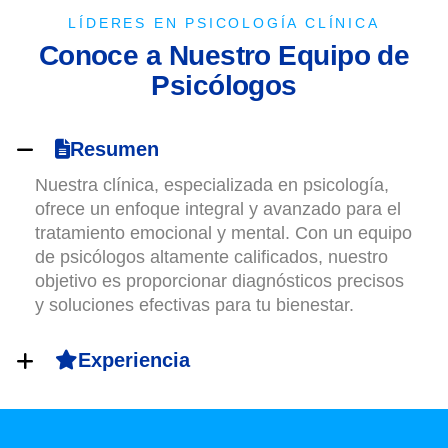
LÍDERES EN PSICOLOGÍA CLÍNICA
C
o
n
o
c
e
a
N
u
e
s
t
r
o
E
q
u
i
p
o
d
e
P
s
i
c
ó
l
o
g
o
s
Resumen
Nuestra clínica, especializada en psicología,
ofrece un enfoque integral y avanzado para el
tratamiento emocional y mental. Con un equipo
de psicólogos altamente calificados, nuestro
objetivo es proporcionar diagnósticos precisos
y soluciones efectivas para tu bienestar.
Experiencia