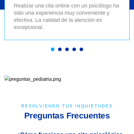
Realizar una cita online con un psicólogo ha
sido una experiencia muy conveniente y
efectiva. La calidad de la atención es
excepcional.
RESOLVIENDO TUS INQUIETUDES
P
r
e
g
u
n
t
a
s
F
r
e
c
u
e
n
t
e
s